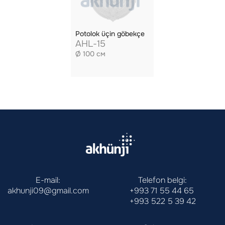
Potolok üçin göbekçe
AHL-15
Ø 100 см
E-mail:
Telefon belgi:
akhunji09@gmail.com
+993 71 55 44 65
+993 522 5 39 42