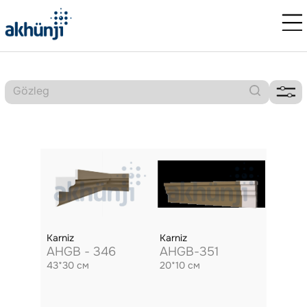
Karniz
Karniz
AHGB - 346
AHGB-351
43*30 см
20*10 см