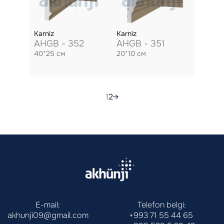
Karniz
Karniz
AHGB - 352
AHGB - 351
40*25 см
20*10 см
1
2
→
E-mail:
Telefon belgi:
akhunji09@gmail.com
+993 71 55 44 65