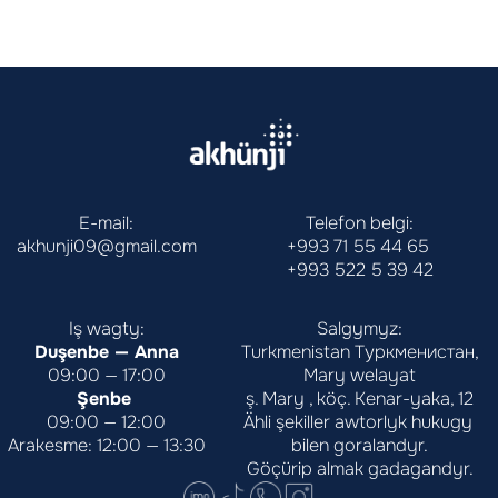
E-mail:
Telefon belgi:
akhunji09@gmail.com
+993 71 55 44 65
+993 522 5 39 42
Iş wagty:
Salgymyz:
Duşenbe — Anna
Turkmenistan Туркменистан,
09:00 — 17:00
Mary welayat
Şenbe 
ş. Mary , köç. Kenar-yaka, 12
09:00 — 12:00
Ähli şekiller awtorlyk hukugy 
Arakesme: 12:00 — 13:30
bilen goralandyr.
Göçürip almak gadagandyr.