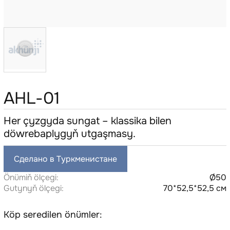
AHL-01
Her çyzgyda sungat – klassika bilen
döwrebaplygyň utgaşmasy.
Сделано в Туркменистане
Önümiň ölçegi:
Ø50
Gutynyň ölçegi:
70*52,5*52,5 см
Köp seredilen önümler: