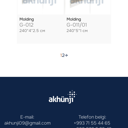
Molding
Molding
G-012
G-011/01
240*4*2.5 см
240*5*1 см
1
2
→
E-mail:
Telefon belgi:
akhunji09@gmail.com
+993 71 55 44 65