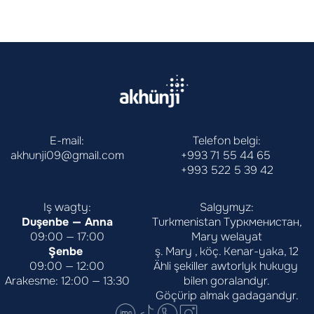
E-mail:
Telefon belgi:
akhunji09@gmail.com
+993 71 55 44 65
+993 522 5 39 42
Iş wagty:
Salgymyz:
Duşenbe — Anna
Turkmenistan Туркменистан,
09:00 — 17:00
Mary welayat
Şenbe 
ş. Mary , köç. Kenar-yaka, 12
09:00 — 12:00
Ähli şekiller awtorlyk hukugy 
Arakesme: 12:00 — 13:30
bilen goralandyr.
Göçürip almak gadagandyr.