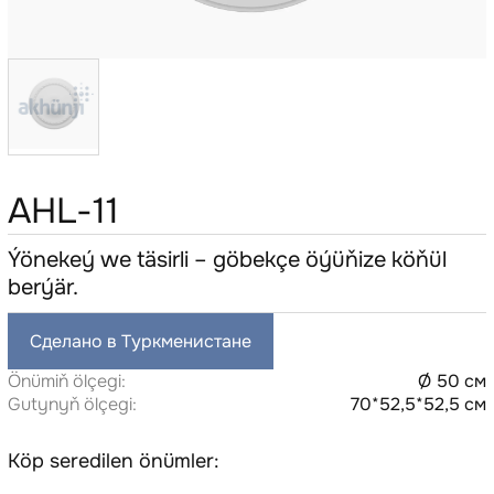
AHL-11
Ýönekeý we täsirli – göbekçe öýüňize köňül
berýär.
Сделано в Туркменистане
Önümiň ölçegi:
Ø 50 см
Gutynyň ölçegi:
70*52,5*52,5 см
Köp seredilen önümler: