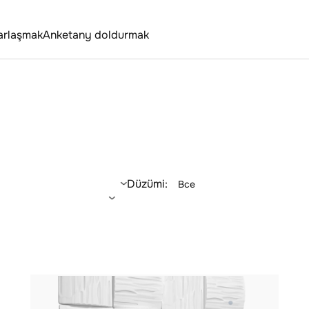
arlaşmak
Anketany doldurmak
Düzümi:
Все