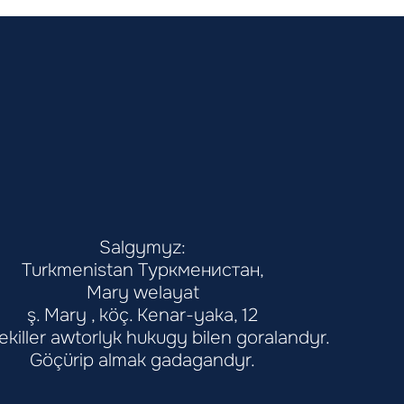
Salgymyz:
Turkmenistan Туркменистан,
Mary welayat
ş. Mary , köç. Kenar-yaka, 12
şekiller awtorlyk hukugy bilen goralandyr.
Göçürip almak gadagandyr.