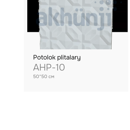
Potolok plitalary
AHP-10
50*50 см