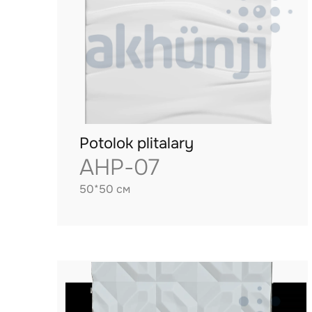
Potolok plitalary
AHP-07
50*50 см