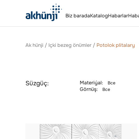
Biz barada
Katalog
Habarlar
Hab
Ak hünji
/
Içki bezeg önümler
/
Potolok plitalary
Süzgüç:
Materiýal:
Все
Görnüş:
Все