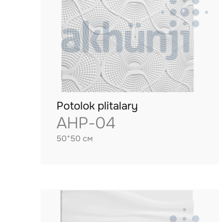
Potolok plitalary
AHP-04
50*50 см