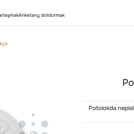
arlaşmak
Anketany doldurmak
ekçe
Po
Potolokda nepisl