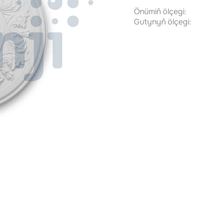
Önümiň ölçegi:
Gutynyň ölçegi: