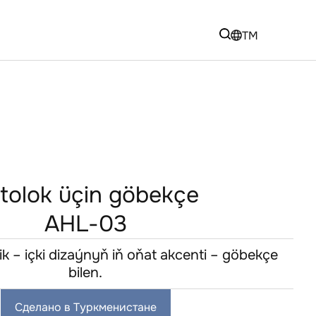
TM
tolok üçin göbekçe
AHL-03
ik – içki dizaýnyň iň oňat akcenti – göbekçe
bilen.
Сделано в Туркменистане