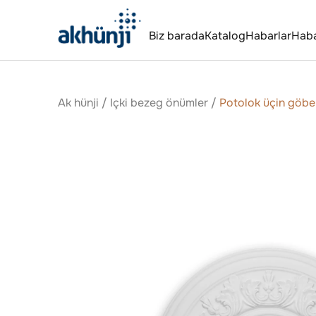
Biz barada
Katalog
Habarlar
Hab
Ak hünji
/
Içki bezeg önümler
/
Potolok üçin göb