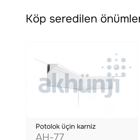
Köp seredilen önümler
Potolok üçin karniz
AH-77