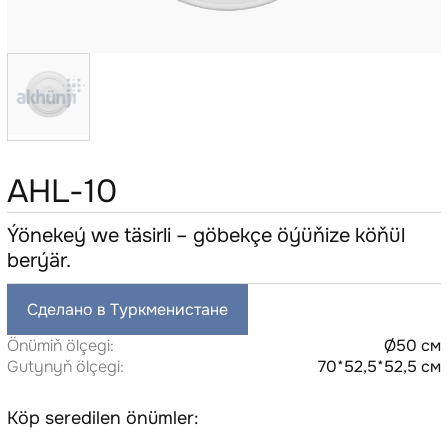
AHL-10
Ýönekeý we täsirli – göbekçe öýüňize köňül
berýär.
Сделано в Туркменистане
Önümiň ölçegi:
Ø50 см
Gutynyň ölçegi:
70*52,5*52,5 см
Köp seredilen önümler: