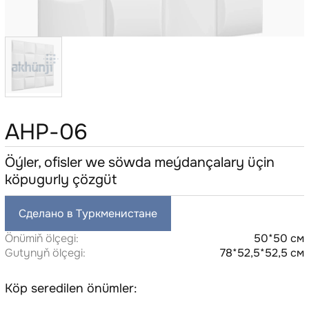
AHP-06
Öýler, ofisler we söwda meýdançalary üçin
köpugurly çözgüt
Сделано в Туркменистане
Önümiň ölçegi:
50*50 см
Gutynyň ölçegi:
78*52,5*52,5 см
Köp seredilen önümler: