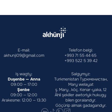
E-mail:
Telefon belgi:
akhunji09@gmail.com
+993 71 55 44 65
+993 522 5 39 42
Iş wagty:
Salgymyz:
Duşenbe — Anna
Turkmenistan Туркменистан,
09:00 — 17:00
Mary welayat
Şenbe 
ş. Mary , köç. Kenar-yaka, 12
09:00 — 12:00
Ähli şekiller awtorlyk hukugy 
Arakesme: 12:00 — 13:30
bilen goralandyr.
Göçürip almak gadagandyr.