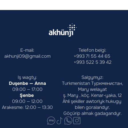
E-mail:
Telefon belgi:
akhunji09@gmail.com
+993 71 55 44 65
+993 522 5 39 42
Iş wagty:
Salgymyz:
Duşenbe — Anna
Turkmenistan Туркменистан,
09:00 — 17:00
Mary welayat
Şenbe 
ş. Mary , köç. Kenar-yaka, 12
09:00 — 12:00
Ähli şekiller awtorlyk hukugy 
Arakesme: 12:00 — 13:30
bilen goralandyr.
Göçürip almak gadagandyr.