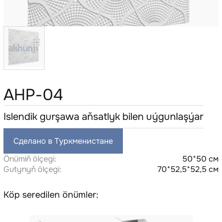
AHP-04
Islendik gurşawa aňsatlyk bilen uýgunlaşýar
Сделано в Туркменистане
Önümiň ölçegi:
50*50 см
Gutynyň ölçegi:
70*52,5*52,5 см
Köp seredilen önümler: