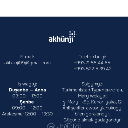
E-mail:
Telefon belgi:
akhunji09@gmail.com
+993 71 55 44 65
+993 522 5 39 42
Iş wagty:
Salgymyz:
Duşenbe — Anna
Turkmenistan Туркменистан,
09:00 — 17:00
Mary welayat
Şenbe 
ş. Mary , köç. Kenar-yaka, 12
09:00 — 12:00
Ähli şekiller awtorlyk hukugy 
Arakesme: 12:00 — 13:30
bilen goralandyr.
Göçürip almak gadagandyr.