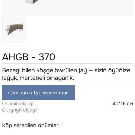
AHGB - 370
Bezegi bilen köşge öwrülen jaý — siziň öýüňize
laýyk, mertebeli binagärlik.
Сделано в Туркменистане
Önümiň ölçegi:
40*16 см
Gutynyň ölçegi:
Köp seredilen önümler: