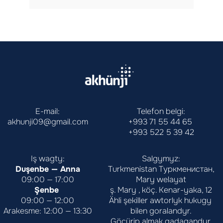
E-mail:
Telefon belgi:
akhunji09@gmail.com
+993 71 55 44 65
+993 522 5 39 42
Iş wagty:
Salgymyz:
Duşenbe — Anna
Turkmenistan Туркменистан,
09:00 — 17:00
Mary welayat
Şenbe 
ş. Mary , köç. Kenar-yaka, 12
09:00 — 12:00
Ähli şekiller awtorlyk hukugy 
Arakesme: 12:00 — 13:30
bilen goralandyr.
Göçürip almak gadagandyr.