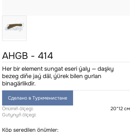
AHGB - 414
Her bir element sungat eseri ýaly — daşky
bezeg diňe jaý däl, ýürek bilen gurlan
binagärlikdir.
Сделано в Туркменистане
Önümiň ölçegi:
20*12 см
Gutynyň ölçegi:
Köp seredilen önümler: