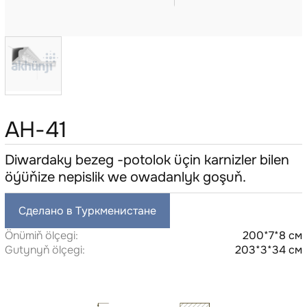
AH-41
Diwardaky bezeg -potolok üçin karnizler bilen
öýüňize nepislik we owadanlyk goşuň.
Сделано в Туркменистане
Önümiň ölçegi:
200*7*8 см
Gutynyň ölçegi:
203*3*34 см