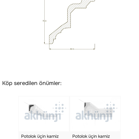
Köp seredilen önümler:
Potolok üçin karniz
Potolok üçin karniz