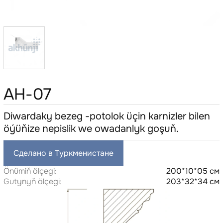
AH-07
Diwardaky bezeg -potolok üçin karnizler bilen
öýüňize nepislik we owadanlyk goşuň.
Сделано в Туркменистане
Önümiň ölçegi:
200*10*05 см
Gutynyň ölçegi:
203*32*34 см