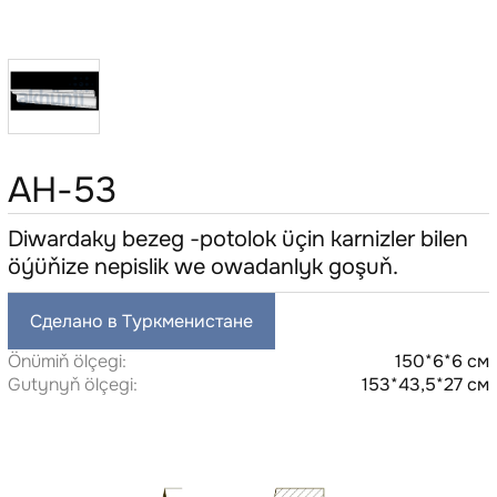
AH-53
Diwardaky bezeg -potolok üçin karnizler bilen
öýüňize nepislik we owadanlyk goşuň.
Сделано в Туркменистане
Önümiň ölçegi:
150*6*6 см
Gutynyň ölçegi:
153*43,5*27 см