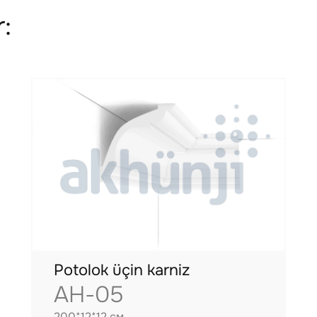
:
Potolok üçin karniz
AH-05
200*12*12 см