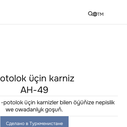
TM
otolok üçin karniz
AH-49
potolok üçin karnizler bilen öýüňize nepislik
we owadanlyk goşuň.
Сделано в Туркменистане