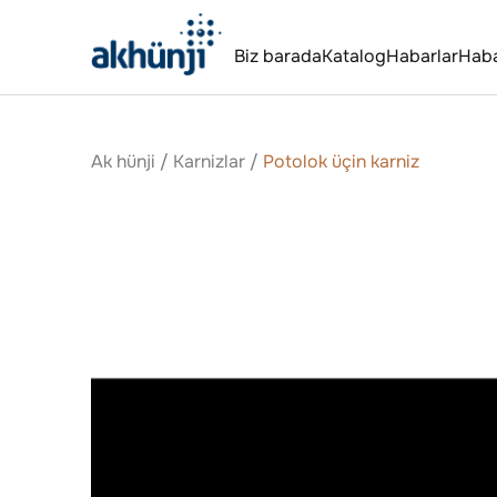
Biz barada
Katalog
Habarlar
Hab
Ak hünji
/
Karnizlar
/
Potolok üçin karniz