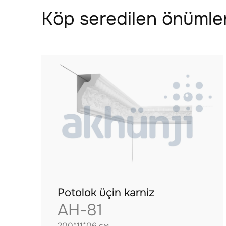
Köp seredilen önümler
Potolok üçin karniz
AH-81
200*11*06 см