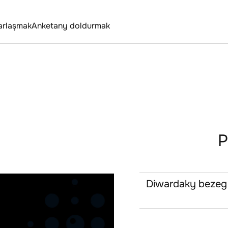
arlaşmak
Anketany doldurmak
P
Diwardaky bezeg -