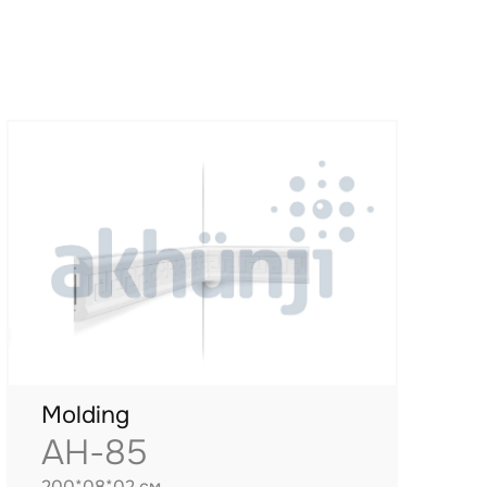
Molding
AH-85
200*08*02 см