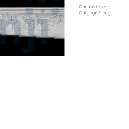
Önümiň ölçegi:
Gutynyň ölçegi: