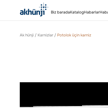
Biz barada
Katalog
Habarlar
Hab
Ak hünji
/
Karnizlar
/
Potolok üçin karniz