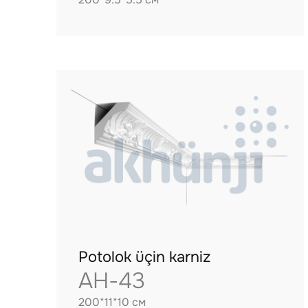
Potolok üçin karniz
AH-43
200*11*10 см