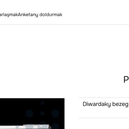
arlaşmak
Anketany doldurmak
P
Diwardaky bezeg -