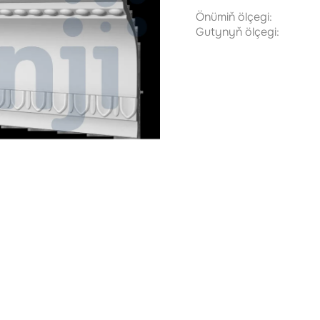
Önümiň ölçegi:
Gutynyň ölçegi: