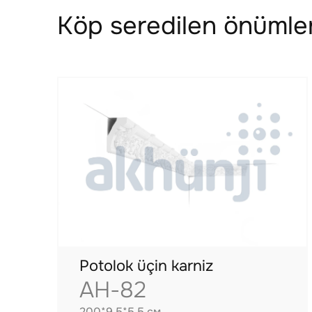
Köp seredilen önümler
Potolok üçin karniz
AH-82
200*9.5*5.5 см