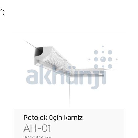
:
Potolok üçin karniz
AH-01
200*4*4 sm