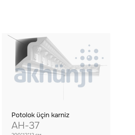
Potolok üçin karniz
AH-37
200*12*12 см