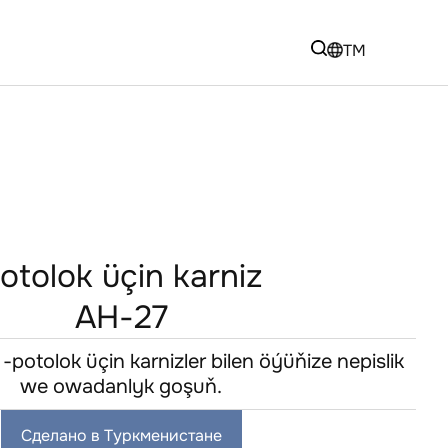
TM
otolok üçin karniz
AH-27
potolok üçin karnizler bilen öýüňize nepislik
we owadanlyk goşuň.
Сделано в Туркменистане