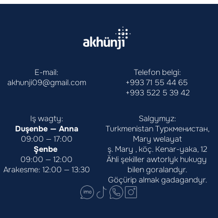
E-mail:
Telefon belgi:
akhunji09@gmail.com
+993 71 55 44 65
+993 522 5 39 42
Iş wagty:
Salgymyz:
Duşenbe — Anna
Turkmenistan Туркменистан,
09:00 — 17:00
Mary welayat
Şenbe 
ş. Mary , köç. Kenar-yaka, 12
09:00 — 12:00
Ähli şekiller awtorlyk hukugy 
Arakesme: 12:00 — 13:30
bilen goralandyr.
Göçürip almak gadagandyr.