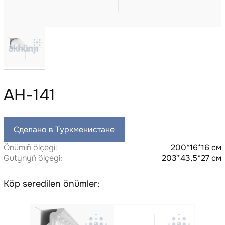
AH-141
Сделано в Туркменистане
Önümiň ölçegi:
200*16*16 см
Gutynyň ölçegi:
203*43,5*27 см
Köp seredilen önümler: