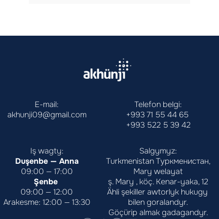
E-mail:
Telefon belgi:
akhunji09@gmail.com
+993 71 55 44 65
+993 522 5 39 42
Iş wagty:
Salgymyz:
Duşenbe — Anna
Turkmenistan Туркменистан,
09:00 — 17:00
Mary welayat
Şenbe 
ş. Mary , köç. Kenar-yaka, 12
09:00 — 12:00
Ähli şekiller awtorlyk hukugy 
Arakesme: 12:00 — 13:30
bilen goralandyr.
Göçürip almak gadagandyr.