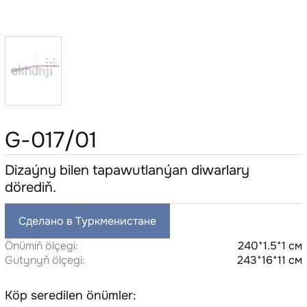
G-017/01
Dizaýny bilen tapawutlanýan diwarlary
dörediň.
Сделано в Туркменистане
Önümiň ölçegi:
240*1.5*1 см
Gutynyň ölçegi:
243*16*11 см
Köp seredilen önümler: