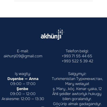
E-mail:
Telefon belgi:
akhunji09@gmail.com
+993 71 55 44 65
+993 522 5 39 42
Iş wagty:
Salgymyz:
Duşenbe — Anna
Turkmenistan Туркменистан,
09:00 — 17:00
Mary welayat
Şenbe 
ş. Mary , köç. Kenar-yaka, 12
09:00 — 12:00
Ähli şekiller awtorlyk hukugy 
Arakesme: 12:00 — 13:30
bilen goralandyr.
Göçürip almak gadagandyr.