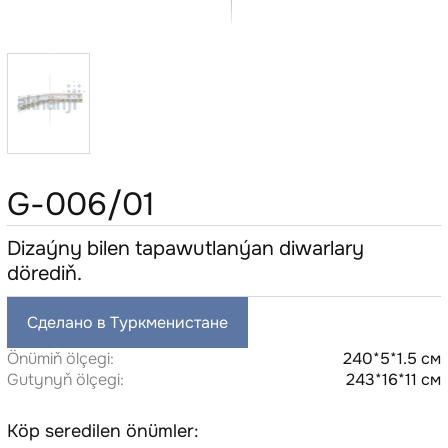
G-006/01
Dizaýny bilen tapawutlanýan diwarlary
dörediň.
Сделано в Туркменистане
Önümiň ölçegi:
240*5*1.5 см
Gutynyň ölçegi:
243*16*11 см
Köp seredilen önümler: