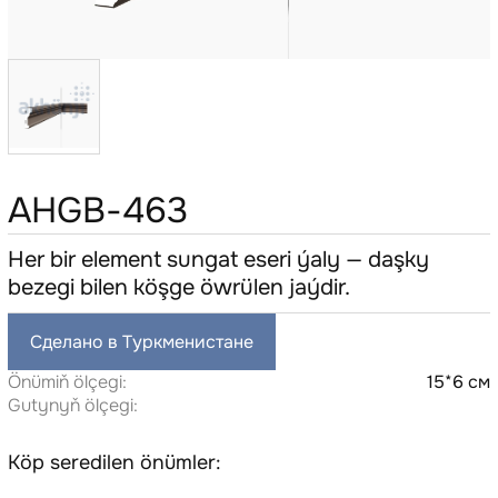
AHGB-463
Her bir element sungat eseri ýaly — daşky
bezegi bilen köşge öwrülen jaýdir.
Сделано в Туркменистане
Önümiň ölçegi:
15*6 см
Gutynyň ölçegi:
Köp seredilen önümler: