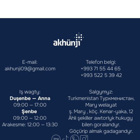
E-mail:
Telefon belgi:
akhunji09@gmail.com
+993 71 55 44 65
+993 522 5 39 42
Iş wagty:
Salgymyz:
Duşenbe — Anna
Turkmenistan Туркменистан,
09:00 — 17:00
Mary welayat
Şenbe 
ş. Mary , köç. Kenar-yaka, 12
09:00 — 12:00
Ähli şekiller awtorlyk hukugy 
Arakesme: 12:00 — 13:30
bilen goralandyr.
Göçürip almak gadagandyr.