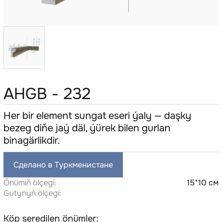
AHGB - 232
Her bir element sungat eseri ýaly — daşky
bezeg diňe jaý däl, ýürek bilen gurlan
binagärlikdir.
Сделано в Туркменистане
Önümiň ölçegi:
15*10 см
Gutynyň ölçegi:
Köp seredilen önümler: