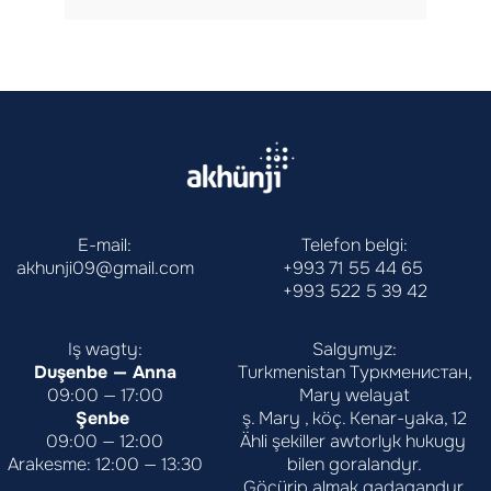
E-mail:
Telefon belgi:
akhunji09@gmail.com
+993 71 55 44 65
+993 522 5 39 42
Iş wagty:
Salgymyz:
Duşenbe — Anna
Turkmenistan Туркменистан,
09:00 — 17:00
Mary welayat
Şenbe 
ş. Mary , köç. Kenar-yaka, 12
09:00 — 12:00
Ähli şekiller awtorlyk hukugy 
Arakesme: 12:00 — 13:30
bilen goralandyr.
Göçürip almak gadagandyr.