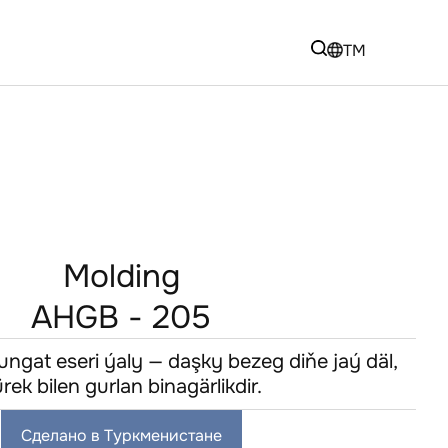
TM
Molding
AHGB - 205
ungat eseri ýaly — daşky bezeg diňe jaý däl,
rek bilen gurlan binagärlikdir.
Сделано в Туркменистане