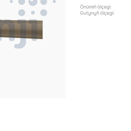
Önümiň ölçegi:
Gutynyň ölçegi: