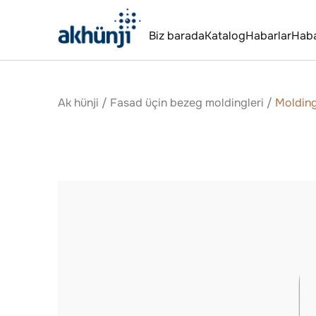
Biz barada
Katalog
Habarlar
Hab
Ak hünji
/
Fasad üçin bezeg moldingleri
/
Moldin