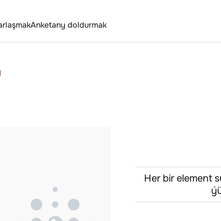
arlaşmak
Anketany doldurmak
g
Her bir element s
ýü