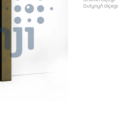
Gutynyň ölçegi: