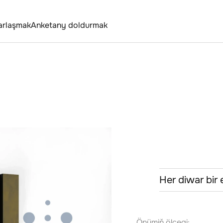
arlaşmak
Anketany doldurmak
Her diwar bir 
Önümiň ölçegi: