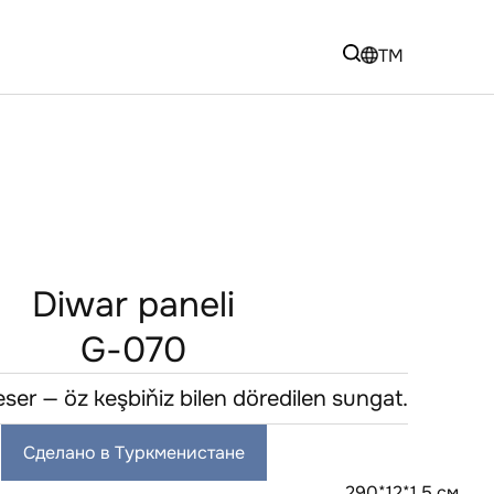
TM
Diwar paneli
G-070
eser — öz keşbiňiz bilen döredilen sungat.
Сделано в Туркменистане
290*12*1,5 см