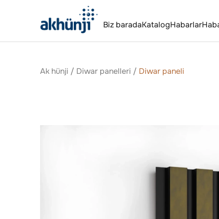
Biz barada
Katalog
Habarlar
Hab
Ak hünji
/
Diwar panelleri
/
Diwar paneli