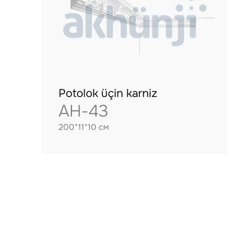
Potolok üçin karniz
AH-43
200*11*10 см