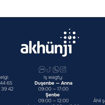
elgi:
Iş wagty:
 44 65
Duşenbe — Anna
 39 42
09:00 — 17:00
Şenbe 
09:00 — 12:00
Ähli 