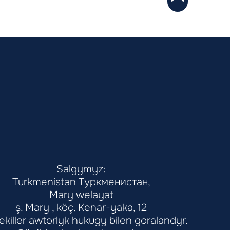
Salgymyz:
Turkmenistan Туркменистан,
Mary welayat
ş. Mary , köç. Kenar-yaka, 12
şekiller awtorlyk hukugy bilen goralandyr.