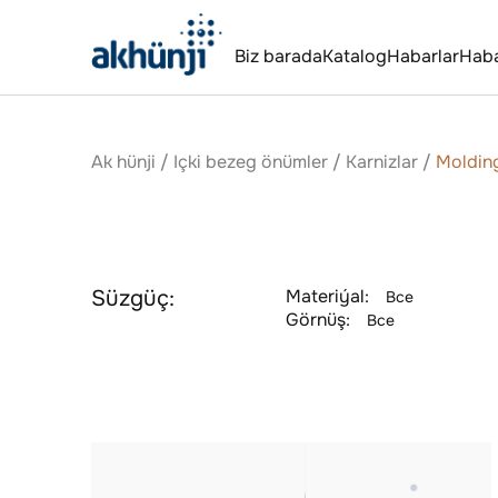
Biz barada
Katalog
Habarlar
Hab
Ak hünji
/
Içki bezeg önümler
/
Karnizlar
/
Molding
Süzgüç:
Materiýal:
Все
Görnüş:
Все