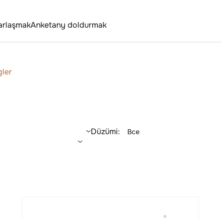
arlaşmak
Anketany doldurmak
ler
Düzümi:
Все