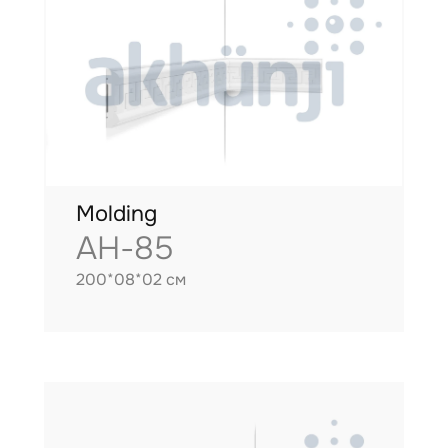
Molding
AH-85
200*08*02 см