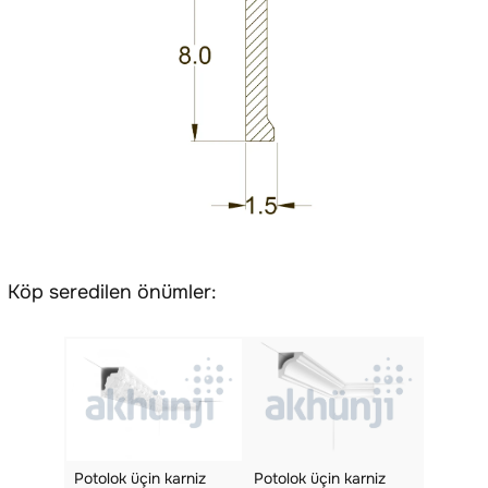
Köp seredilen önümler:
Potolok üçin karniz
Potolok üçin karniz