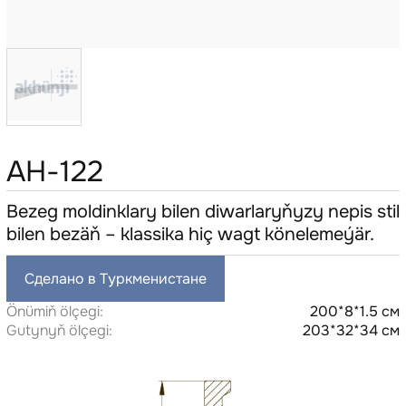
AH-122
Bezeg moldinklary bilen diwarlaryňyzy nepis stil
bilen bezäň – klassika hiç wagt könelemeýär.
Сделано в Туркменистане
Önümiň ölçegi:
200*8*1.5 см
Gutynyň ölçegi:
203*32*34 см