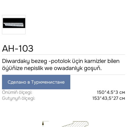
AH-103
Diwardaky bezeg -potolok üçin karnizler bilen
öýüňize nepislik we owadanlyk goşuň.
Сделано в Туркменистане
Önümiň ölçegi:
150*4.5*3 см
Gutynyň ölçegi:
153*43,5*27 см