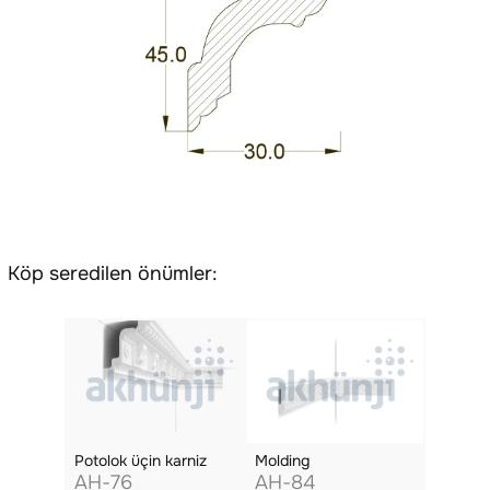
Köp seredilen önümler:
Potolok üçin karniz
Molding
AH-76
AH-84