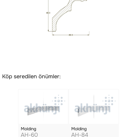
Köp seredilen önümler:
Molding
Molding
AH-60
AH-84