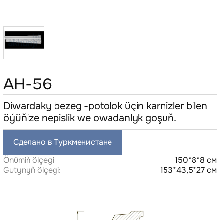
AH-56
Diwardaky bezeg -potolok üçin karnizler bilen
öýüňize nepislik we owadanlyk goşuň.
Сделано в Туркменистане
Önümiň ölçegi:
150*8*8 см
Gutynyň ölçegi:
153*43,5*27 см