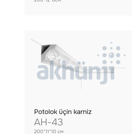
Potolok üçin karniz
AH-43
200*11*10 см