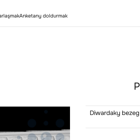
arlaşmak
Anketany doldurmak
P
Diwardaky bezeg -