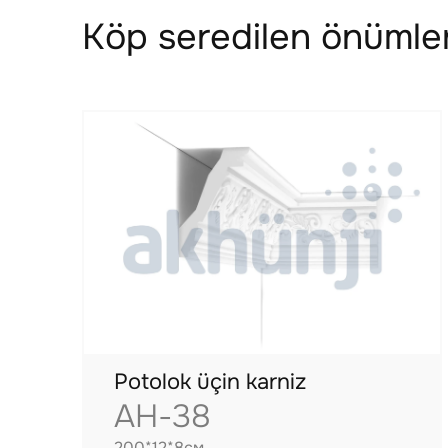
Köp seredilen önümler
Potolok üçin karniz
AH-38
200*12*8см