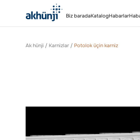
Biz barada
Katalog
Habarlar
Hab
Ak hünji
/
Karnizlar
/
Potolok üçin karniz