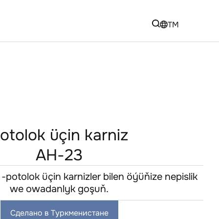
TM
otolok üçin karniz
AH-23
potolok üçin karnizler bilen öýüňize nepislik
we owadanlyk goşuň.
Сделано в Туркменистане