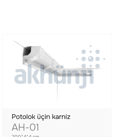
Potolok üçin karniz
AH-01
200*4*4 sm