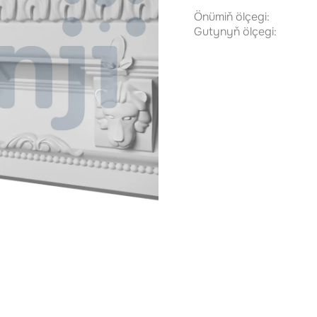
Önümiň ölçegi:
Gutynyň ölçegi: