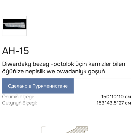
AH-15
Diwardaky bezeg -potolok üçin karnizler bilen
öýüňize nepislik we owadanlyk goşuň.
Сделано в Туркменистане
Önümiň ölçegi:
150*10*10 см
Gutynyň ölçegi:
153*43,5*27 см