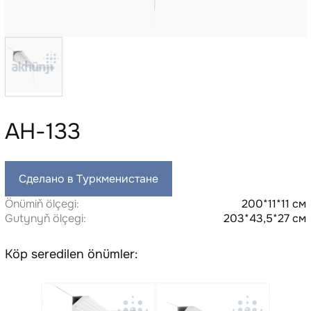
AH-133
Сделано в Туркменистане
Önümiň ölçegi:
200*11*11 см
Gutynyň ölçegi:
203*43,5*27 см
Köp seredilen önümler: