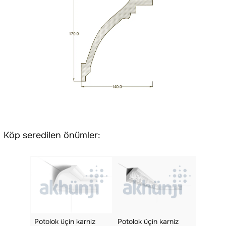
Köp seredilen önümler:
Potolok üçin karniz
Potolok üçin karniz