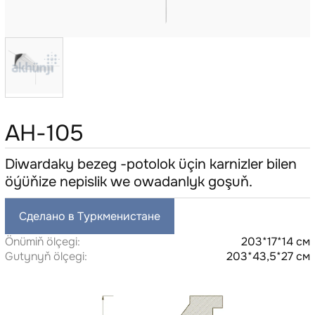
AH-105
Diwardaky bezeg -potolok üçin karnizler bilen
öýüňize nepislik we owadanlyk goşuň.
Сделано в Туркменистане
Önümiň ölçegi:
203*17*14 см
Gutynyň ölçegi:
203*43,5*27 см