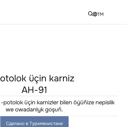
TM
otolok üçin karniz
AH-91
potolok üçin karnizler bilen öýüňize nepislik
we owadanlyk goşuň.
Сделано в Туркменистане