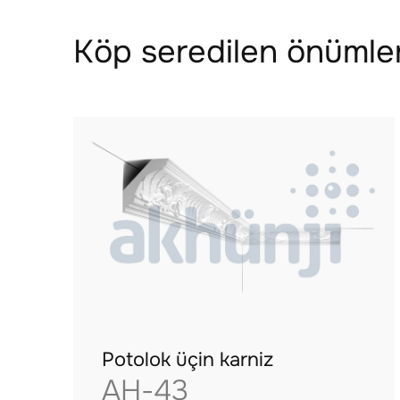
Köp seredilen önümler
Potolok üçin karniz
AH-43