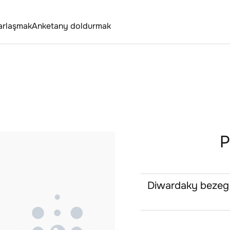
arlaşmak
Anketany doldurmak
P
Diwardaky bezeg -