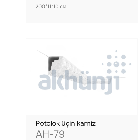
200*11*10 см
Potolok üçin karniz
AH-79