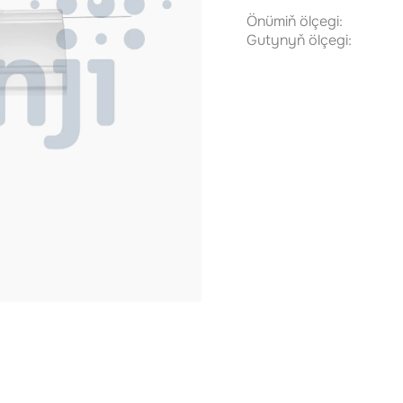
Önümiň ölçegi:
Gutynyň ölçegi: