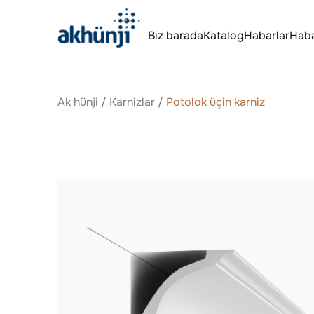
Biz barada
Katalog
Habarlar
Hab
Ak hünji
/
Karnizlar
/
Potolok üçin karniz