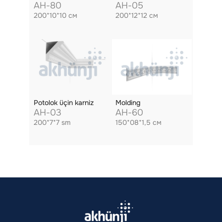
AH-80
AH-05
200*10*10 см
200*12*12 см
Potolok üçin karniz
Molding
AH-03
AH-60
200*7*7 sm
150*08*1,5 см