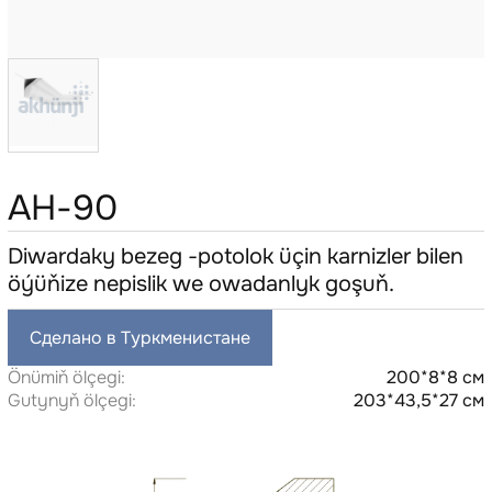
AH-90
Diwardaky bezeg -potolok üçin karnizler bilen
öýüňize nepislik we owadanlyk goşuň.
Сделано в Туркменистане
Önümiň ölçegi:
200*8*8 см
Gutynyň ölçegi:
203*43,5*27 см