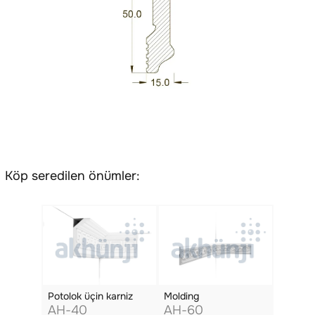
Köp seredilen önümler:
Potolok üçin karniz
Molding
AH-40
AH-60