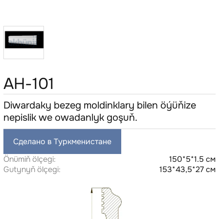
AH-101
Diwardaky bezeg moldinklary bilen öýüňize
nepislik we owadanlyk goşuň.
Сделано в Туркменистане
Önümiň ölçegi:
150*5*1.5 см
Gutynyň ölçegi:
153*43,5*27 см