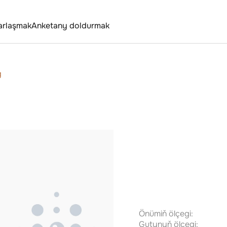
arlaşmak
Anketany doldurmak
g
Önümiň ölçegi:
Gutynyň ölçegi: