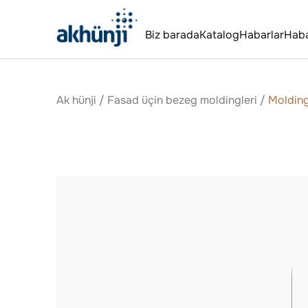
Biz barada
Katalog
Habarlar
Hab
Ak hünji
/
Fasad üçin bezeg moldingleri
/
Moldin