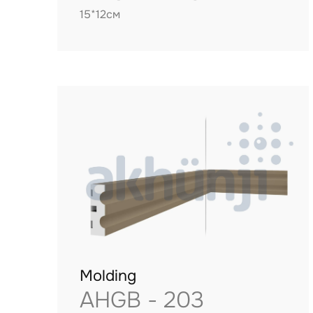
15*12см
Molding
AHGB - 203