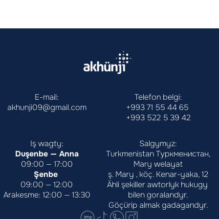
E-mail:
Telefon belgi:
akhunji09@gmail.com
+993 71 55 44 65
+993 522 5 39 42
Iş wagty:
Salgymyz:
Duşenbe — Anna
Turkmenistan Туркменистан,
09:00 — 17:00
Mary welayat
Şenbe 
ş. Mary , köç. Kenar-yaka, 12
09:00 — 12:00
Ähli şekiller awtorlyk hukugy 
Arakesme: 12:00 — 13:30
bilen goralandyr.
Göçürip almak gadagandyr.