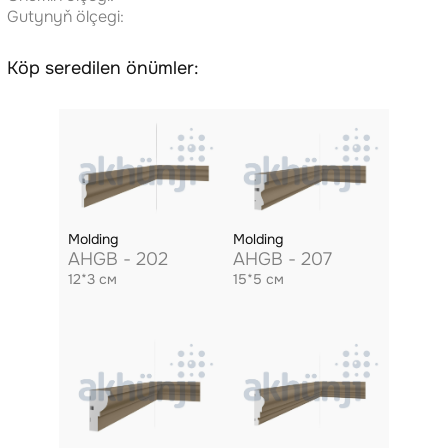
Gutynyň ölçegi:
Köp seredilen önümler:
Molding
Molding
AHGB - 202
AHGB - 207
12*3 см
15*5 см