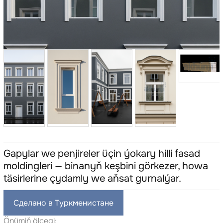
Gapylar we penjireler üçin ýokary hilli fasad
moldingleri — binanyň keşbini görkezer, howa
täsirlerine çydamly we aňsat gurnalýar.
Сделано в Туркменистане
Önümiň ölçegi: