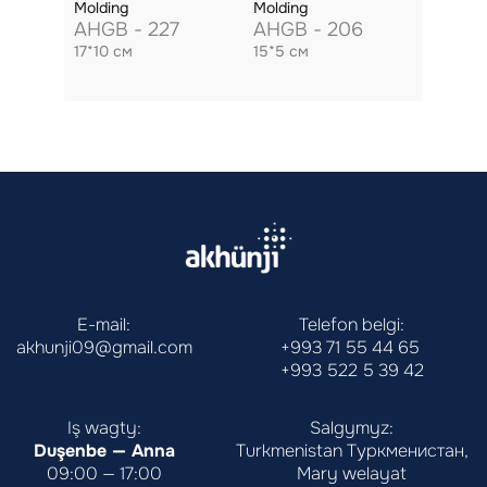
Molding
Molding
AHGB - 227
AHGB - 206
17*10 см
15*5 см
E-mail:
Telefon belgi:
akhunji09@gmail.com
+993 71 55 44 65
+993 522 5 39 42
Iş wagty:
Salgymyz:
Duşenbe — Anna
Turkmenistan Туркменистан,
09:00 — 17:00
Mary welayat