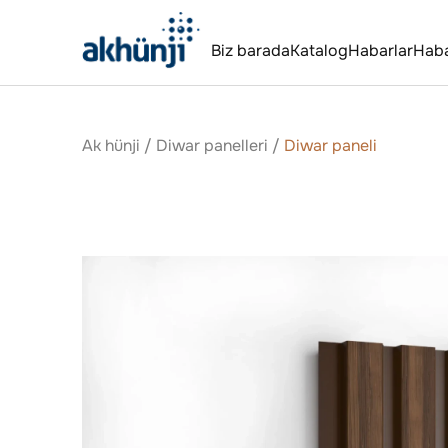
Biz barada
Katalog
Habarlar
Hab
Ak hünji
/
Diwar panelleri
/
Diwar paneli