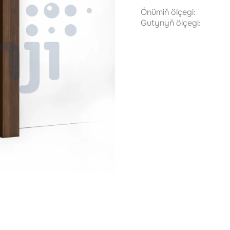
Önümiň ölçegi:
Gutynyň ölçegi: