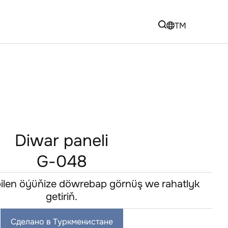
TM
Diwar paneli
G-048
 bilen öýüňize döwrebap görnüş we rahatlyk
getiriň.
Сделано в Туркменистане