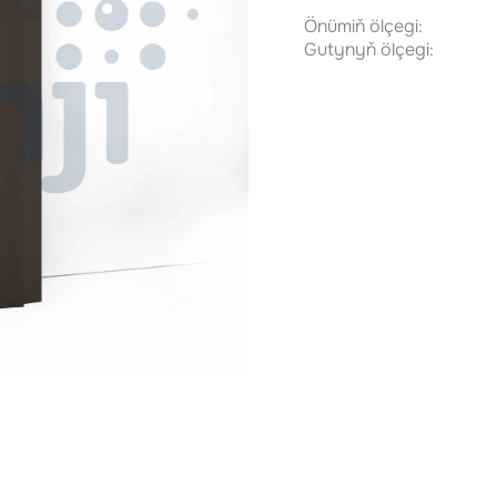
Önümiň ölçegi:
Gutynyň ölçegi: