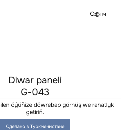
TM
Diwar paneli
G-043
 bilen öýüňize döwrebap görnüş we rahatlyk
getiriň.
Сделано в Туркменистане