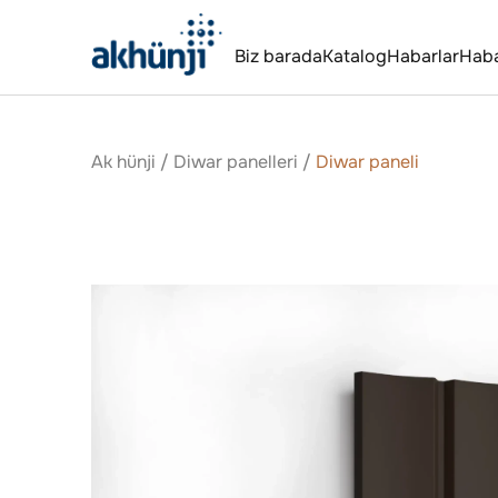
Biz barada
Katalog
Habarlar
Hab
Ak hünji
/
Diwar panelleri
/
Diwar paneli