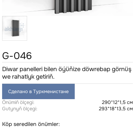
G-046
Diwar panelleri bilen öýüňize döwrebap görnüş
we rahatlyk getiriň.
Сделано в Туркменистане
Önümiň ölçegi:
290*12*1,5 см
Gutynyň ölçegi:
293*18*13,5 см
Köp seredilen önümler: