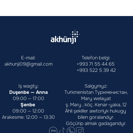
E-mail:
Telefon belgi:
akhunji09@gmail.com
+993 71 55 44 65
+993 522 5 39 42
Iş wagty:
Salgymyz:
Duşenbe — Anna
Turkmenistan Туркменистан,
09:00 — 17:00
Mary welayat
Şenbe 
ş. Mary , köç. Kenar-yaka, 12
09:00 — 12:00
Ähli şekiller awtorlyk hukugy 
Arakesme: 12:00 — 13:30
bilen goralandyr.
Göçürip almak gadagandyr.