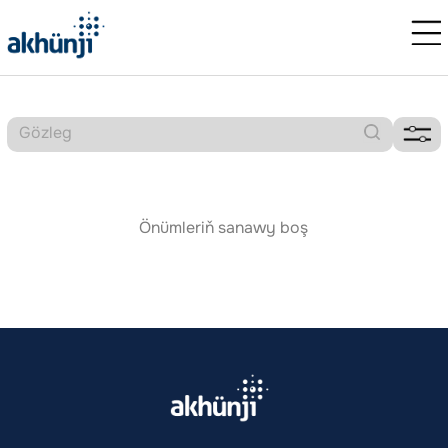
Önümleriň sanawy boş