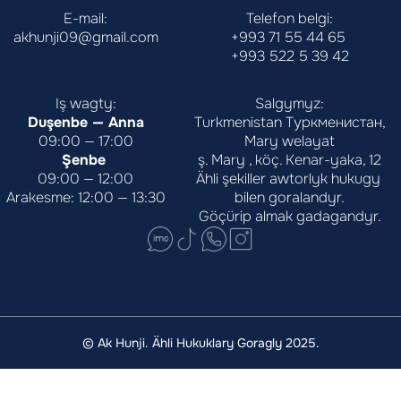
E-mail:
Telefon belgi:
akhunji09@gmail.com
+993 71 55 44 65
+993 522 5 39 42
Iş wagty:
Salgymyz:
Duşenbe — Anna
Turkmenistan Туркменистан,
09:00 — 17:00
Mary welayat
Şenbe 
ş. Mary , köç. Kenar-yaka, 12
09:00 — 12:00
Ähli şekiller awtorlyk hukugy 
Arakesme: 12:00 — 13:30
bilen goralandyr.
Göçürip almak gadagandyr.
© Ak Hunji. Ähli Hukuklary Goragly 2025.