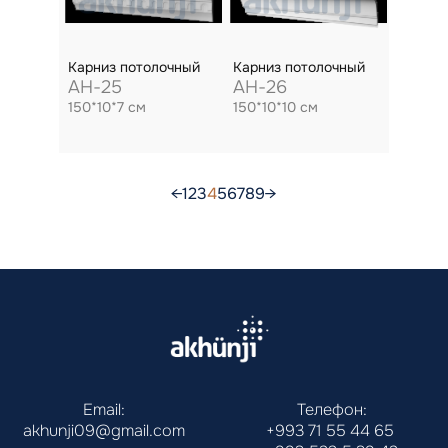
Карниз потолочный
Карниз потолочный
AH-25
AH-26
150*10*7 см
150*10*10 см
←
1
2
3
4
5
6
7
8
9
→
Email:
Телефон:
akhunji09@gmail.com
+993 71 55 44 65