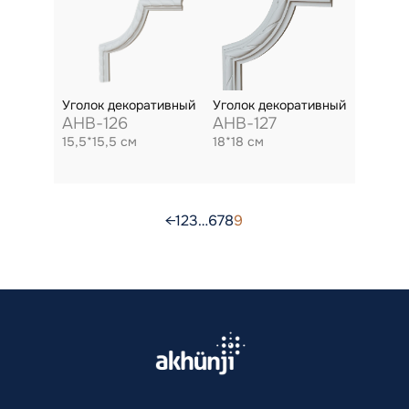
Уголок декоративный
Уголок декоративный
AHB-126
AHB-127
15,5*15,5 см
18*18 см
←
1
2
3
…
6
7
8
9