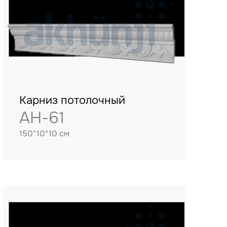
Карниз потолочный
AH-61
150*10*10 см