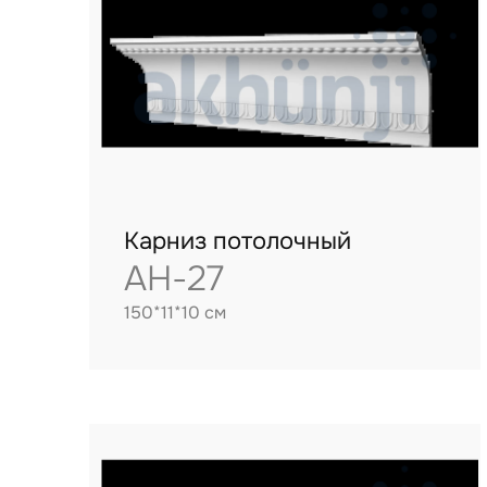
Карниз потолочный
AH-27
150*11*10 см