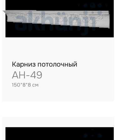
Карниз потолочный
AH-49
150*8*8 см