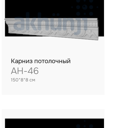
Карниз потолочный
AH-46
150*8*8 см