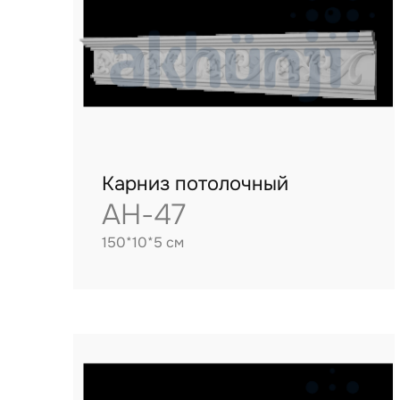
Карниз потолочный
AH-47
150*10*5 см