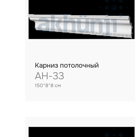
Карниз потолочный
AH-33
150*8*8 см