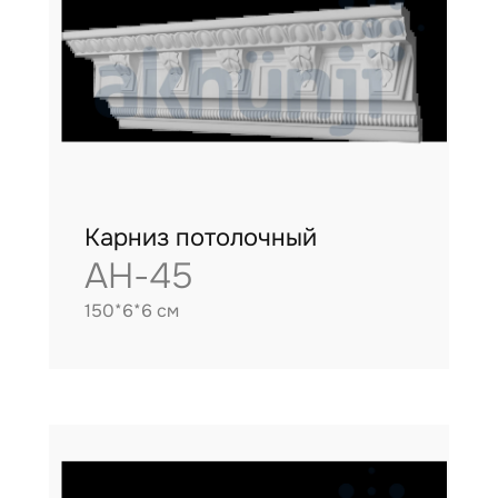
Карниз потолочный
AH-45
150*6*6 см