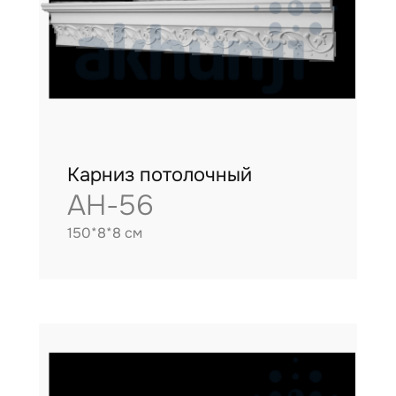
Карниз потолочный
AH-56
150*8*8 см