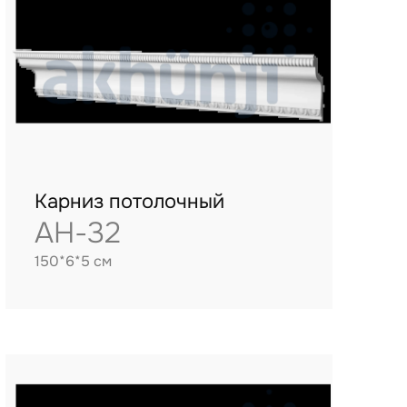
Карниз потолочный
AH-32
150*6*5 см