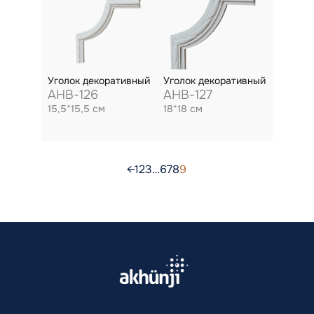
Уголок декоративный
Уголок декоративный
AHB-126
AHB-127
15,5*15,5 см
18*18 см
←
1
2
3
…
6
7
8
9