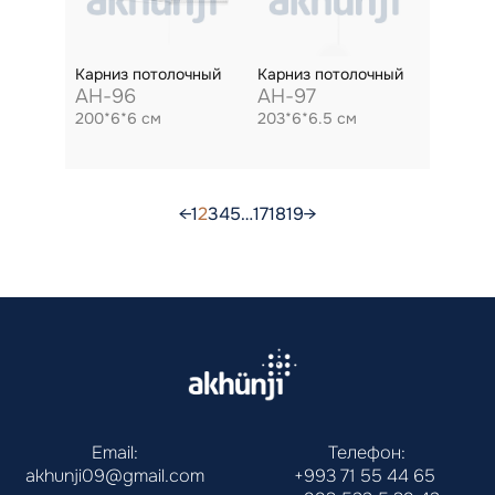
Карниз потолочный
Карниз потолочный
AH-96
AH-97
200*6*6 см
203*6*6.5 см
←
1
2
3
4
5
…
17
18
19
→
Email:
Телефон:
akhunji09@gmail.com
+993 71 55 44 65