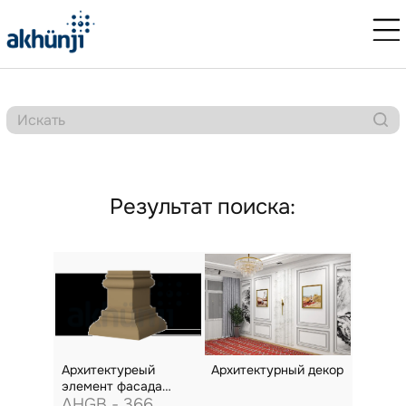
Результат поиска:
Aрхитектуреый
Архитектурный декор
элемент фасада
(пилястра)
AHGB - 366