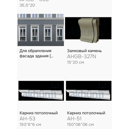
35,5*20
Для обрамления
Замковый камень
фасада здания (
AHGB-327N
дверей и окон)
15*20 см
Карниз потолочный
Карниз потолочный
AH-53
AH-51
150*6*6 см
150*06*06 см