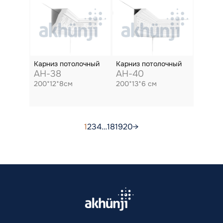
Карниз потолочный
Карниз потолочный
AH-38
AH-40
200*12*8см
200*13*6 см
1
2
3
4
…
18
19
20
→