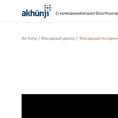
О компании
Каталог
Блог
Конта
Ak hünji
/
Фасадный декор
/
Фасадный молдин