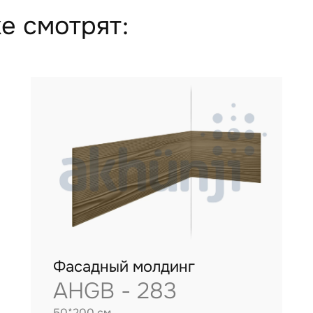
е смотрят:
Фасадный молдинг
AHGB - 283
50*200 см