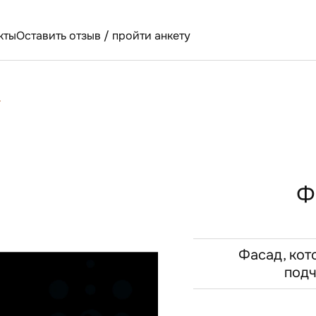
кты
Оставить отзыв / пройти анкету
г
Ф
Фасад, кот
подч