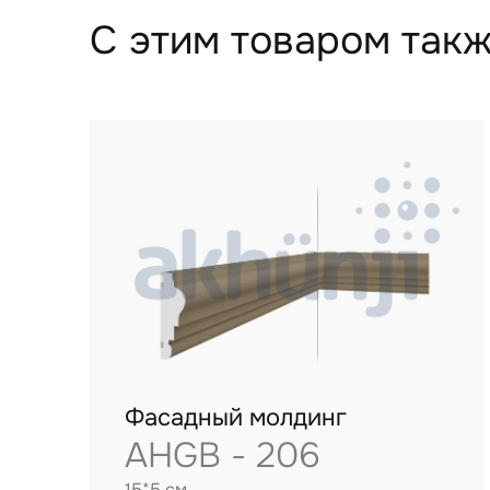
С этим товаром такж
Фасадный молдинг
AHGB - 206
15*5 см