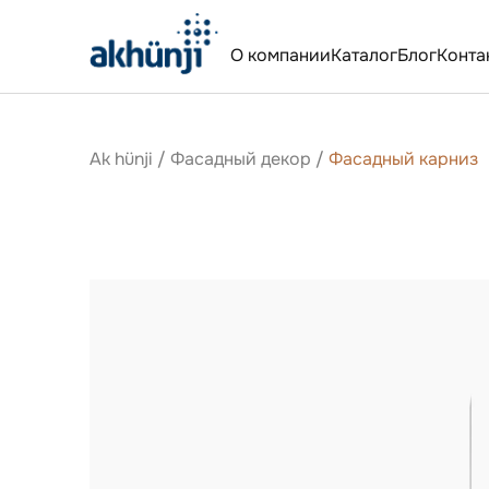
О компании
Каталог
Блог
Конта
Ak hünji
/
Фасадный декор
/
Фасадный карниз