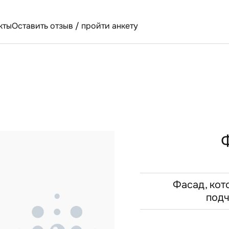
кты
Оставить отзыв / пройти анкету
Фасад, кот
подч